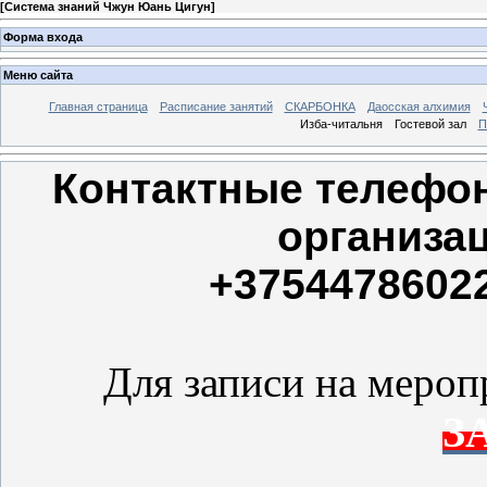
[
Система знаний Чжун Юань Цигун
]
Форма входа
Меню сайта
Главная страница
Расписание занятий
СКАРБОНКА
Даосская алхимия
Изба-читальня
Гостевой зал
П
Контактные телефон
организац
+37544786022
Для записи на мероп
З